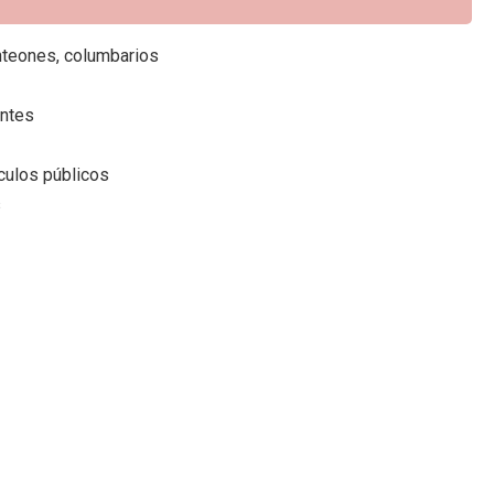
anteones, columbarios
antes
culos públicos
s